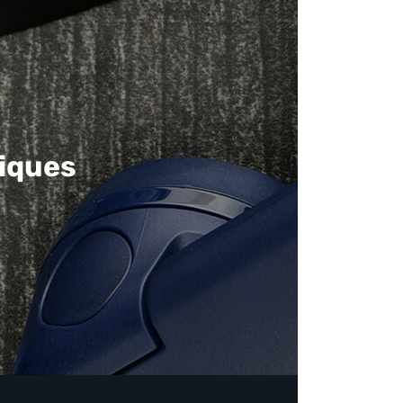
iques​