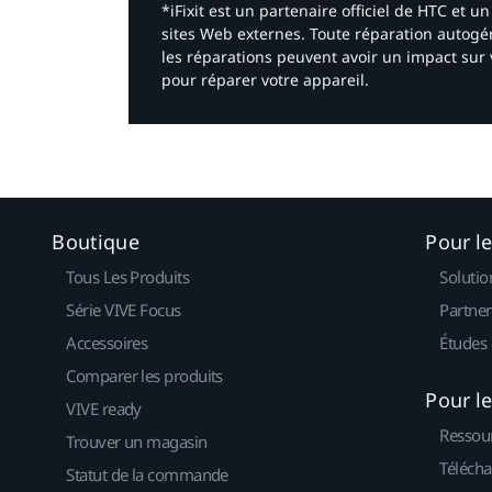
*iFixit est un partenaire officiel de HTC et
sites Web externes. Toute réparation autogér
les réparations peuvent avoir un impact sur 
pour réparer votre appareil.​
Boutique
Pour l
Tous Les Produits
Solutio
Série VIVE Focus
Partner
Accessoires
Études 
Comparer les produits
Pour l
VIVE ready
Ressou
Trouver un magasin
Télécha
Statut de la commande