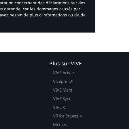
laration concernant des déclarations sur des
ous garantie, car les dommages causés par
avez besoin de plus d’informations ou d’aide
Plus sur VIVE
VIVE Arts ↗
r
Viveport ↗
VIVE Mars
VIVE Sync
VIVE X
VR for Impact ↗
Médias