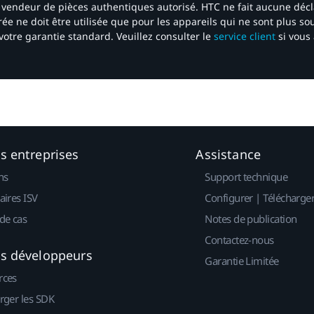
 un vendeur de pièces authentiques autorisé. HTC ne fait aucune déc
ée ne doit être utilisée que pour les appareils qui ne sont plus s
votre garantie standard. Veuillez consulter le
service client
si vous 
es entreprises
Assistance
ns
Support technique
aires ISV
Configurer | Télécharge
de cas
Notes de publication
Contactez-nous
es développeurs
Garantie Limitée
rces
rger les SDK