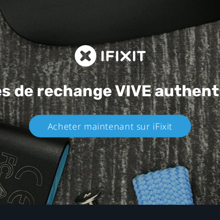
es de rechange
VIVE authent
Acheter maintenant sur iFixit​