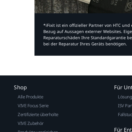
*iFixit ist ein offizieller Partner von HTC u
Bezug auf Aussagen externer Websites. Eige
Reparaturschäden Ihre Standardgarantie be
bei der Reparatur Ihres Geräts benötigen.​
Shop
Für U
Alle Produkte
Lösun
VIVE Focus Serie
ISV Par
Zertifizierte überholte
Fallstu
VIVE Zubehör
Für En
Produkte vergleichen