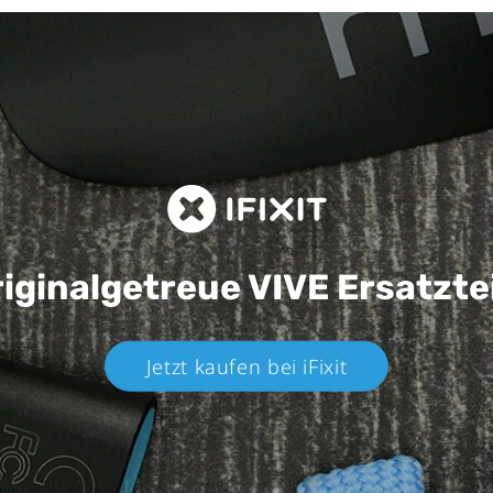
iginalgetreue VIVE
Ersatzte
Jetzt kaufen bei iFixit​