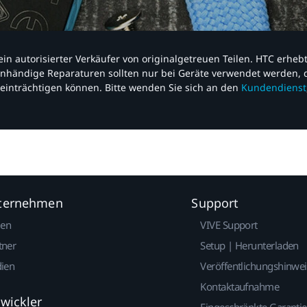
nd ein autorisierter Verkäufer von originalgetreuen Teilen. HTC erhe
nhändige Reparaturen sollten nur bei Geräte verwendet werden, d
einträchtigen können. Bitte wenden Sie sich an den
Kundendienst
nternehmen
Support
gen
VIVE Support
tner
Setup | Herunterladen
dien
Veröffentlichungshinwe
Kontaktaufnahme
twickler
Eingeschränkte Garantie