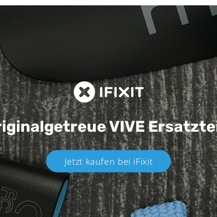
iginalgetreue VIVE
Ersatzte
Jetzt kaufen bei iFixit​