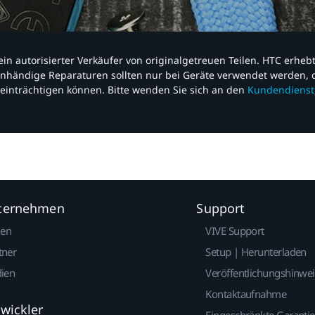
nd ein autorisierter Verkäufer von originalgetreuen Teilen. HTC erhe
nhändige Reparaturen sollten nur bei Geräte verwendet werden, d
einträchtigen können. Bitte wenden Sie sich an den
Kundendienst
nternehmen
Support
gen
VIVE Support
tner
Setup | Herunterladen
dien
Veröffentlichungshinwe
Kontaktaufnahme
twickler
Eingeschränkte Garantie