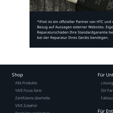
*iFixit ist ein offizieller Partner von HTC u
Bezug auf Aussagen externer Websites. Eige
Reparaturschäden Ihre Standardgarantie be
bei der Reparatur Ihres Geräts benötigen.​
Shop
Für U
Alle Produkte
Lösun
VIVE Focus Serie
ISV Par
Zertifizierte überholte
Fallstu
VIVE Zubehör
Für En
Produkte vergleichen