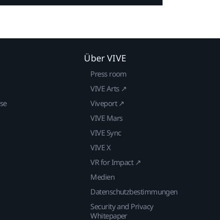
Über VIVE
Press room
VIVE Arts ↗
ise
Viveport ↗
VIVE Mars
VIVE Sync
VIVE X
VR for Impact ↗
Medien
Datenschutzbestimmungen
Security and Privacy
Whitepaper