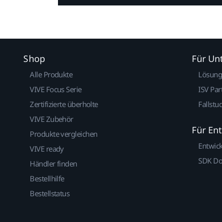
Shop
Für U
Alle Produkte
Lösun
VIVE Focus Serie
ISV Par
Zertifizierte überholte
Fallstu
VIVE Zubehör
Für En
Produkte vergleichen
Entwic
VIVE ready
SDK D
Händler finden
Bestellhilfe
Bestellstatus