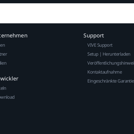
nternehmen
Support
gen
VIVE Support
tner
Setup | Herunterladen
dien
Veröffentlichungshinwe
Kontaktaufnahme
twickler
Eingeschränkte Garantie
keln
ownload