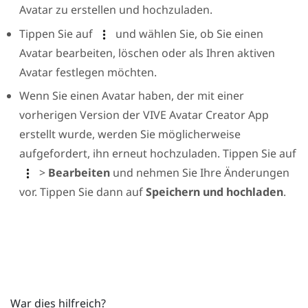
Avatar zu erstellen und hochzuladen.
Tippen Sie auf
und wählen Sie, ob Sie einen
Avatar bearbeiten, löschen oder als Ihren aktiven
Avatar festlegen möchten.
Wenn Sie einen Avatar haben, der mit einer
vorherigen Version der
VIVE Avatar Creator
App
erstellt wurde, werden Sie möglicherweise
aufgefordert, ihn erneut hochzuladen. Tippen Sie auf
>
Bearbeiten
und nehmen Sie Ihre Änderungen
vor. Tippen Sie dann auf
Speichern und hochladen
.
War dies hilfreich?