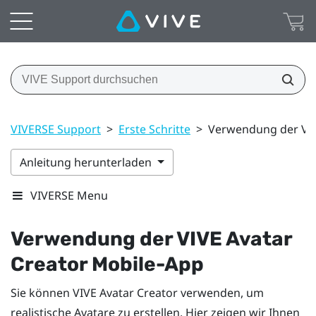
VIVERSE Support
>
Erste Schritte
>
Verwendung der VIV
Anleitung herunterladen
VIVERSE Menu
Verwendung der
VIVE Avatar
Creator
Mobile-App
Sie können
VIVE Avatar Creator
verwenden, um
realistische Avatare zu erstellen. Hier zeigen wir Ihnen