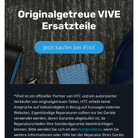
Originalgetreue VIVE
Ersatzteile
Jetzt kaufen bei iFixit​
*iFixit ist ein offizieller Partner von HTC und ein autorisierter
Verkäufer von originalgetreuen Teilen. HTC erhebt keine
Ansprüche auf Vollständigkeit in Bezug auf Aussagen externer
Websites. Eigenhändige Reparaturen sollten nur bei Geräte
verwendet werden, deren Garantie abgelaufen ist, da
Reparaturschäden Ihre Standardgarantie beeinträchtigen
können. Bitte wenden Sie sich an den
Kundendienst
, wenn Sie
weitere Informationen oder Hilfe bei der Reparatur Ihres Geräts