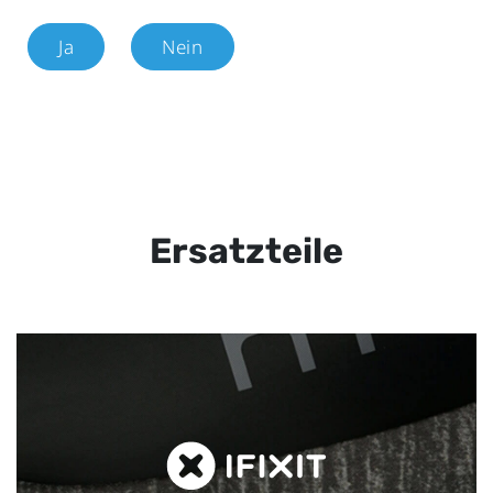
Ja
Nein
Ersatzteile