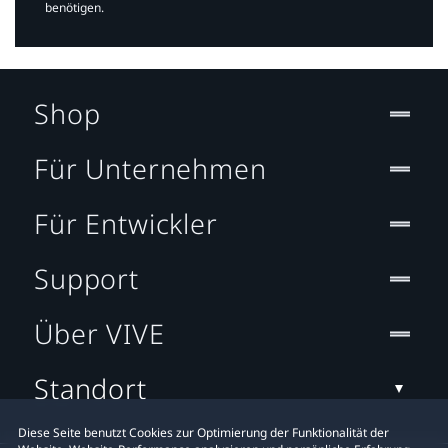
benötigen.​
Shop
Für Unternehmen
Für Entwickler
Support
Über VIVE
Standort
Diese Seite benutzt Cookies zur Optimierung der Funktionalität der