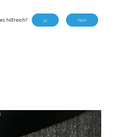
es hilfreich?
Ja
Nein