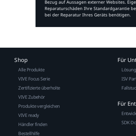
Bezug auf Aussagen externer Websites. Eige
Reparaturschäden Ihre Standardgarantie be
bei der Reparatur Ihres Geräts benötigen.​
Shop
Für U
Alle Produkte
Lösun
VIVE Focus Serie
ISV Par
Zertifizierte überholte
Fallstu
VIVE Zubehör
Für En
Produkte vergleichen
Entwic
VIVE ready
SDK D
Händler finden
Bestellhilfe