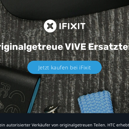
iginalgetreue VIVE
Ersatzte
Jetzt kaufen bei iFixit​
nd ein autorisierter Verkäufer von originalgetreuen Teilen. HTC erhe