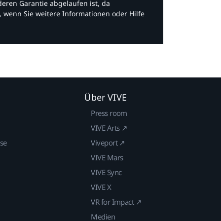
eren Garantie abgelaufen ist, da
, wenn Sie weitere Informationen oder Hilfe
Über VIVE
Press room
VIVE Arts ↗
ise
Viveport ↗
VIVE Mars
VIVE Sync
VIVE X
VR for Impact ↗
Medien