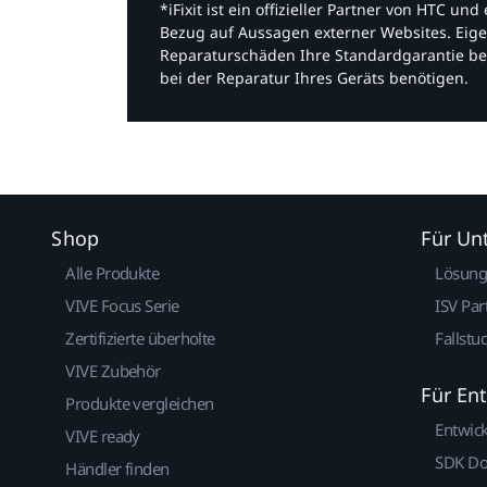
*iFixit ist ein offizieller Partner von HTC u
Bezug auf Aussagen externer Websites. Eige
Reparaturschäden Ihre Standardgarantie be
bei der Reparatur Ihres Geräts benötigen.​
Shop
Für U
Alle Produkte
Lösun
VIVE Focus Serie
ISV Par
Zertifizierte überholte
Fallstu
VIVE Zubehör
Für En
Produkte vergleichen
Entwic
VIVE ready
SDK D
Händler finden