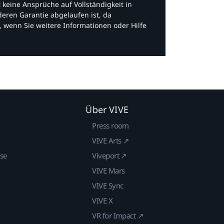
bt keine Ansprüche auf Vollständigkeit in
eren Garantie abgelaufen ist, da
, wenn Sie weitere Informationen oder Hilfe
Über VIVE
Press room
VIVE Arts ↗
ise
Viveport ↗
VIVE Mars
VIVE Sync
VIVE X
VR for Impact ↗