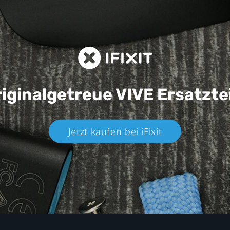
iginalgetreue VIVE
Ersatzte
Jetzt kaufen bei iFixit​