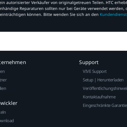
nd ein autorisierter Verkäufer von originalgetreuen Teilen. HTC erhe
nhändige Reparaturen sollten nur bei Geräte verwendet werden, d
einträchtigen können. Bitte wenden Sie sich an den
Kundendienst
nternehmen
Support
gen
VIVE Support
tner
Setup | Herunterladen
dien
Veröffentlichungshinwe
Kontaktaufnahme
twickler
Eingeschränkte Garantie
keln
ownload