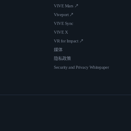
VIVE Mars ↗
Viveport ↗
VIVE Sync
VIVE X
VR for Impact ↗
媒体
隐私政策
Security and Privacy Whitepaper