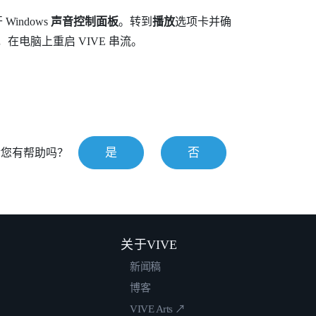
开
Windows
声音控制面板
。转到
播放
选项卡并确
，在电脑上重启
VIVE 串流
。
是
否
对您有帮助吗？
关于VIVE
新闻稿
博客
VIVE Arts ↗