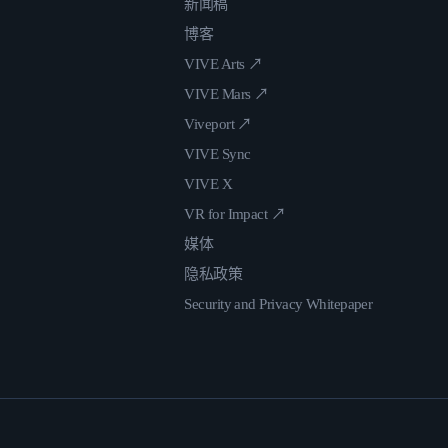
新闻稿
博客
VIVE Arts ↗
VIVE Mars ↗
Viveport ↗
VIVE Sync
VIVE X
VR for Impact ↗
媒体
隐私政策
Security and Privacy Whitepaper