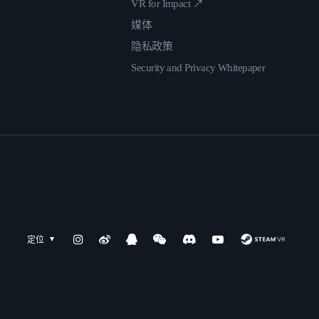
VR for Impact ↗
媒体
隐私政策
Security and Privacy Whitepaper
定位