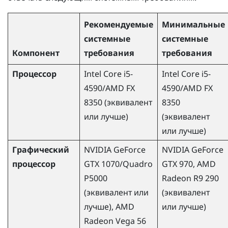
Рекомендуемые
Минимальные
системные
системные
Компонент
требования
требования
Процессор
Intel Core i5-
Intel Core i5-
4590
/
AMD
FX
4590
/
AMD
FX
8350 (эквивалент
8350
или лучше)
(эквивалент
или лучше)
Графический
NVIDIA
GeForce
NVIDIA
GeForce
процессор
GTX 1070/Quadro
GTX 970,
AMD
P5000
Radeon
R9 290
(эквивалент или
(эквивалент
лучше),
AMD
или лучше)
Radeon
Vega 56