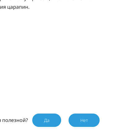
ия царапин.
я полезной?
Да
Нет