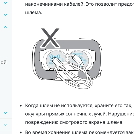
наконечниками кабелей. Это позволит предо
шлем
а.
ной
Когда
шлем
не используется, храните его так
окуляры прямых солнечных лучей. Нарушение
повреждению смотрового экрана шлема.
Во время хранения
шлем
а рекомендуется за