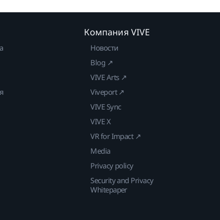
Компания VIVE
а
Новости
Blog ↗
VIVE Arts ↗
ия
Viveport ↗
VIVE Sync
VIVE X
VR for Impact ↗
Media
Privacy policy
Security and Privacy
Whitepaper