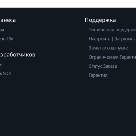
изнеса
Поддержка
ия
Техническая поддержк
ры ISV
Настроить | Загрузить
Заметки о выпуске
азработчиков
Ограниченная Гарант
ы
Статус Заказа
ь SDK
Гарантия