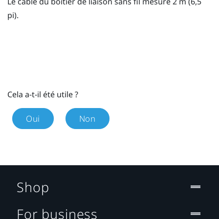
Le câble du boîtier de liaison sans fil mesure 2 m (6,5
pi).
Cela a-t-il été utile ?
Oui
Non
Shop
For business