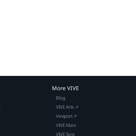
More VIVE
Blog
r
VIVE Arts ↗
Viveport ↗
VIVE Mars
VIVE Sync