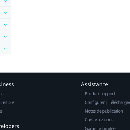
siness
Assistance
ns
Product support
ires ISV
Configurer | Télécharge
es
Notes de publication
Contactez-nous
velopers
Garantie Limitée