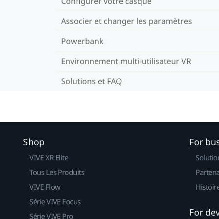
Configurer votre casque
Associer et changer les paramètres
Powerbank
Environnement multi-utilisateur VR
Solutions et FAQ
Shop
For bu
VIVE XR Elite
Solutio
Tous Les Produits
Partena
VIVE Flow
Histoir
Série VIVE Focus
For de
Série VIVE Pro