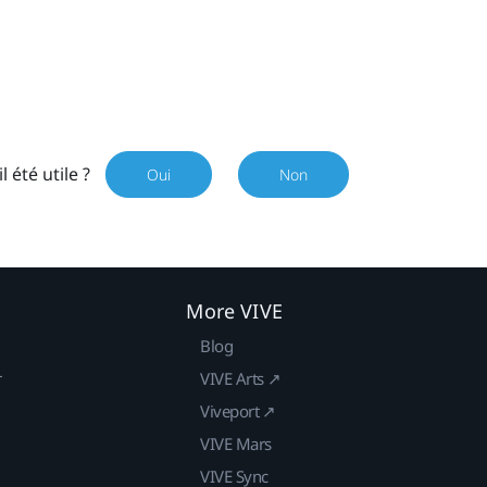
il été utile ?
Oui
Non
More VIVE
Blog
r
VIVE Arts ↗
Viveport ↗
VIVE Mars
VIVE Sync