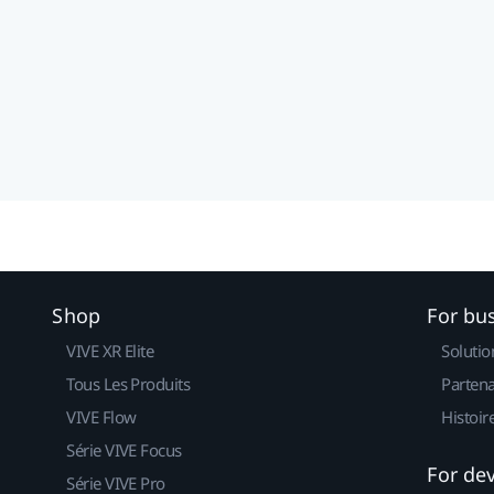
Shop
For bu
VIVE XR Elite
Solutio
Tous Les Produits
Partena
VIVE Flow
Histoir
Série VIVE Focus
For de
Série VIVE Pro