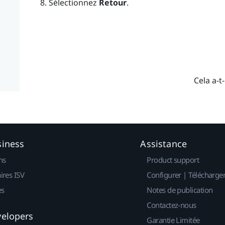
Sélectionnez
Retour
.
Cela a-t-
siness
Assistance
ns
Product support
ires ISV
Configurer | Télécharge
es
Notes de publication
Contactez-nous
velopers
Garantie Limitée