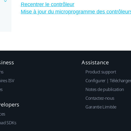
Recentrer le contrôleur
Mise à jour du microprogramme des contrôleur
siness
Assistance
ns
Product support
ires ISV
Configurer | Télécharge
es
Notes de publication
Contactez-nous
velopers
Garantie Limitée
ces
ad SDKs