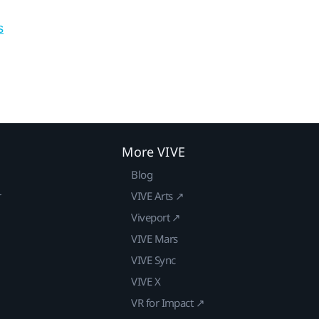
s
More VIVE
Blog
r
VIVE Arts ↗
Viveport ↗
VIVE Mars
VIVE Sync
VIVE X
VR for Impact ↗