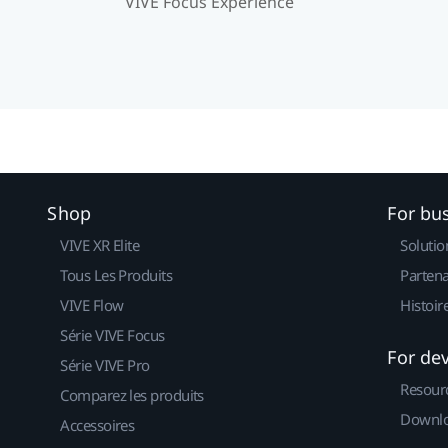
VIVE Focus Expérience
Shop
For bu
VIVE XR Elite
Solutio
Tous Les Produits
Partena
VIVE Flow
Histoir
Série VIVE Focus
For de
Série VIVE Pro
Resour
Comparez les produits
Downlo
Accessoires