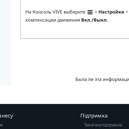
На
Консоль VIVE
выберите
>
Настройки
компенсации движения
Вкл./Выкл.
Была ли эта информац
знесу
Підтримка
ня
Технічна підтримка