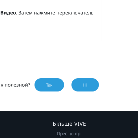
>
Видео
. Затем нажмите переключатель
ия полезной?
Так
Ні
Більше VIVE
Прес-центр