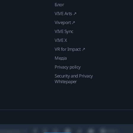
Блог
VIVE Arts ↗
Viveport ↗
VIVE Sync
VIVE X
VR for Impact ↗
Медіа
Privacy policy
Security and Privacy
Whitepaper
находження: