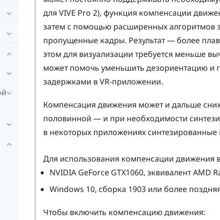
для
VIVE Pro 2
), функция компенсации движен
затем с помощью расширенных алгоритмов э
пропущенные кадры. Результат — более плав
этом для визуализации требуется меньше вы
может помочь уменьшить дезориентацию и 
задержками в VR-приложении.
ой
Компенсация движения может и дальше сниж
половинной — и при необходимости синтези
в некоторых приложениях синтезированные 
Для использования компенсации движения в
NVIDIA
GeForce
GTX1060, эквивалент
AMD R
Windows
10, сборка 1903 или более поздня
Чтобы включить компенсацию движения: