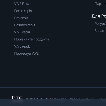
VIVE Flow
Партне
Focus серія
Для Р
Pro серія
Ресурс
Cosmos серія
Завант
VIVE серія
Порівняйте продукти
VIVE ready
Протестуй VIVE
© 2011-2026 HTC Corporation
Правові умови
Cook