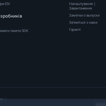
ри ISV
Налаштування |
Завантаження
Заметки о выпуске
озробників
Зв'яжіться з нами
Гаранті
ажити пакети SDK
ies
Місцез