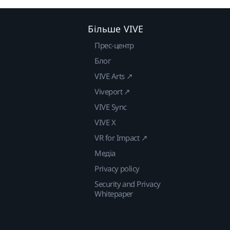
Більше VIVE
Прес-центр
Блог
VIVE Arts ↗
Viveport ↗
VIVE Sync
VIVE X
VR for Impact ↗
Медіа
Privacy policy
Security and Privacy
Whitepaper