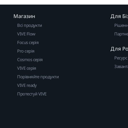
Магазин
Для Бі
Всі продукти
Рішен
VIVE Flow
Партне
Focus серія
Для Р
Pro серія
Ресурс
Cosmos серія
Завант
VIVE серія
Порівняйте продукти
VIVE ready
Протестуй VIVE