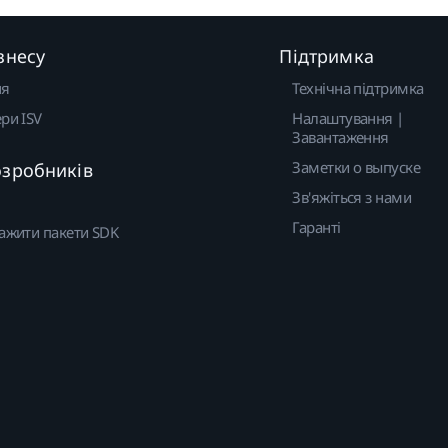
знесу
Підтримка
ня
Технічна підтримка
ри ISV
Налаштування |
Завантаження
Заметки о выпуске
озробників
Зв'яжіться з нами
Гаранті
ажити пакети SDK