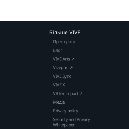
Більше VIVE
Прес-центр
Блог
VIVE Arts ↗
Viveport ↗
VIVE Sync
VIVE X
VR for Impact ↗
Медіа
Privacy policy
Security and Privacy
Whitepaper