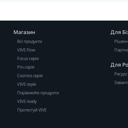
Магазин
Для Бі
Всі продукти
Рішен
VIVE Flow
Партне
Focus серія
Для Р
Pro серія
Ресурс
Cosmos серія
Завант
VIVE серія
Порівняйте продукти
VIVE ready
Протестуй VIVE