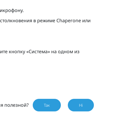
микрофону.
 столкновения в режиме
Chaperone
или
те кнопку «
Система
» на одном из
ия полезной?
Так
Ні