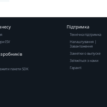
знесу
Підтримка
ня
Технічна підтримка
ри ISV
Налаштування |
Завантаження
Заметки о выпуске
озробників
Зв'яжіться з нами
Гаранті
ажити пакети SDK