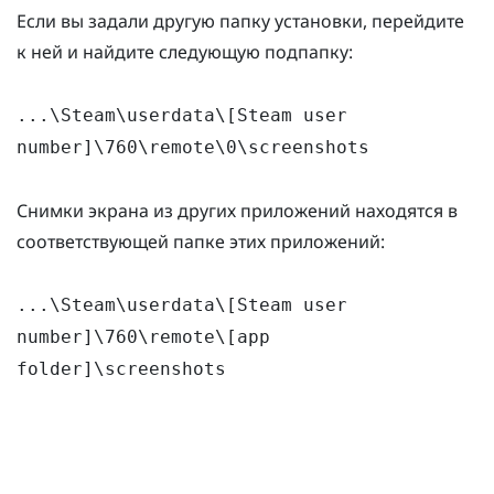
Если вы задали другую папку установки, перейдите
к ней и найдите следующую подпапку:
...\Steam\userdata\[Steam user
number]\760\remote\0\screenshots
Снимки экрана из других приложений находятся в
соответствующей папке этих приложений:
...\Steam\userdata\[Steam user
number]\760\remote\[app
folder]\screenshots