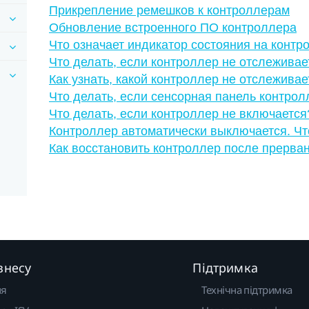
Прикрепление ремешков к контроллерам
Обновление встроенного ПО контроллера
Что означает индикатор состояния на контр
Что делать, если контроллер не отслеживае
Как узнать, какой контроллер не отслеживае
Что делать, если сенсорная панель контро
Что делать, если контроллер не включается
Контроллер автоматически выключается. Чт
Как восстановить контроллер после прерва
знесу
Підтримка
ня
Технічна підтримка