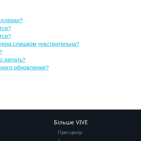
оллерах?
тся?
тся?
ллера слишком чувствительна?
?
о делать?
нного обновления?
Більше VIVE
Прес-центр