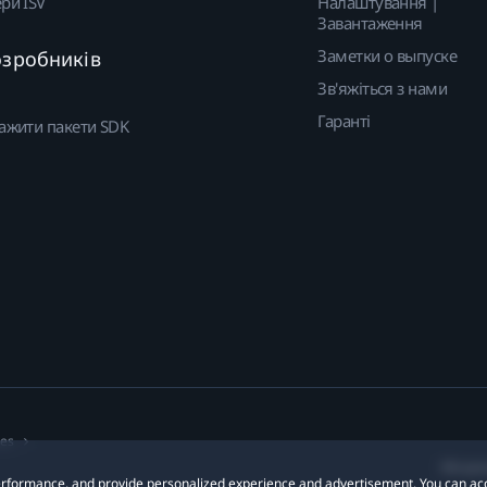
ри ISV
Налаштування |
Завантаження
Заметки о выпуске
озробників
Зв'яжіться з нами
Гаранті
ажити пакети SDK
ies
Місцез
 performance, and provide personalized experience and advertisement. You can ac