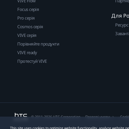
VIVE Flow
Партне
Focus серія
Для Р
Pro серія
Ресурс
Cosmos серія
Завант
VIVE серія
Порівняйте продукти
VIVE ready
Протестуй VIVE
© 2011-2026 HTC Corporation
Правові умови
Cook
This site uses cookies to optimize website functionality, analyze website