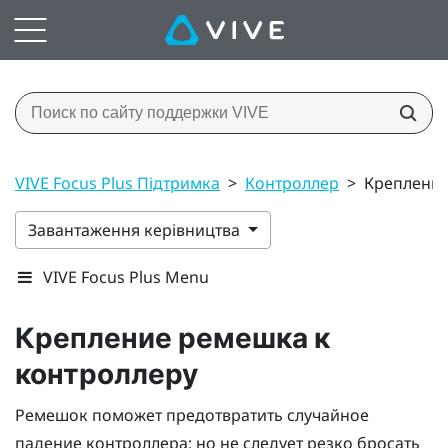
VIVE Focus Plus Підтримка
>
Контроллер
>
Крепление
Завантаження керівництва
VIVE Focus Plus Menu
Крепление ремешка к
контроллеру
Ремешок поможет предотвратить случайное
падение контроллера; но не следует резко бросать