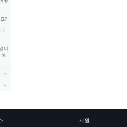
 어떻
요?
하나
연결이
 해
스
지원