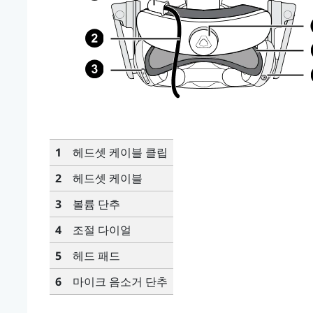
1
헤드셋 케이블 클립
2
헤드셋 케이블
3
볼륨 단추
4
조절 다이얼
5
헤드 패드
6
마이크 음소거 단추