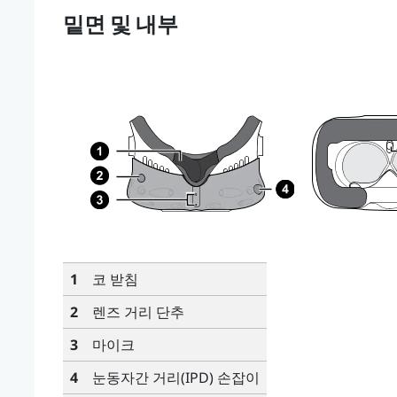
밑면 및 내부
1
코 받침
2
렌즈 거리 단추
3
마이크
4
눈동자간 거리(IPD) 손잡이