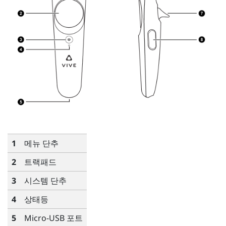
1
메뉴
단추
2
트랙패드
3
시스템
단추
4
상태등
5
Micro-USB 포트