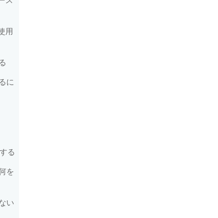
ベース
台使用
る
るに
新する
何を
ない