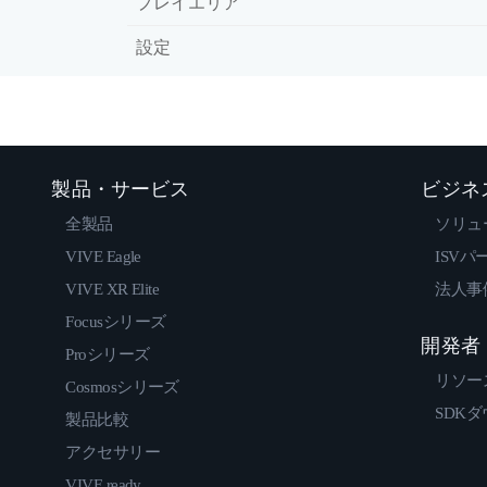
プレイエリア
設定
製品・サービス
ビジネ
全製品
ソリュ
VIVE Eagle
ISVパ
VIVE XR Elite
法人事
Focusシリーズ
開発者
Proシリーズ
リソー
Cosmosシリーズ
SDK
製品比較
アクセサリー
VIVE ready