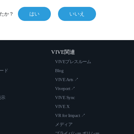
はい
いいえ
たか？
VIVE関連
VIVEプレスルーム
ロード
Blog
VIVE Arts ↗
Viveport ↗
表示
VIVE Sync
VIVE X
VR for Impact ↗
メディア
プライバシー ポリシー