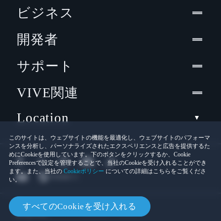
ビジネス
開発者
サポート
VIVE関連
Location
このサイトは、ウェブサイトの機能を最適化し、ウェブサイトのパフォーマ
ンスを分析し、パーソナライズされたエクスペリエンスと広告を提供するた
めにCookieを使用しています。下のボタンをクリックするか、Cookie
Preferencesで設定を管理することで、当社のCookieを受け入れることができ
ます。また、当社の
Cookieポリシー
についての詳細はこちらをご覧くださ
い。
© 2011-2026 HTC Corporation
すべてのCookieを受け入れる
Cookies
法的情報