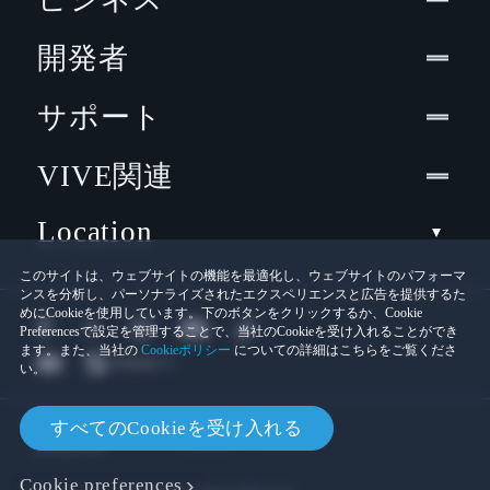
開発者
サポート
VIVE関連
Location
このサイトは、ウェブサイトの機能を最適化し、ウェブサイトのパフォーマ
ンスを分析し、パーソナライズされたエクスペリエンスと広告を提供するた
めにCookieを使用しています。下のボタンをクリックするか、Cookie
Preferencesで設定を管理することで、当社のCookieを受け入れることができ
ます。また、当社の
Cookieポリシー
についての詳細はこちらをご覧くださ
い。
© 2011-2026 HTC Corporation
すべてのCookieを受け入れる
Cookies
法的情報
Cookie preferences