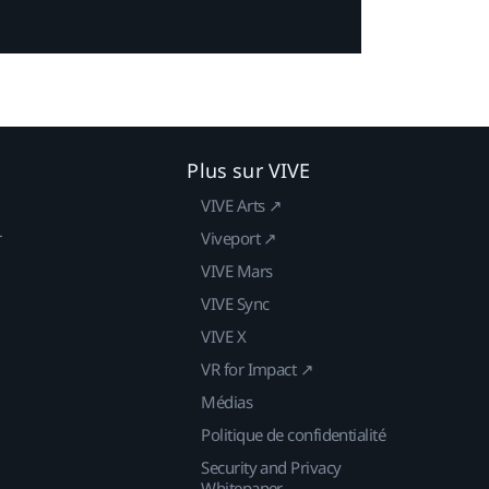
Plus sur VIVE
VIVE Arts ↗
r
Viveport ↗
VIVE Mars
VIVE Sync
VIVE X
VR for Impact ↗
Médias
Politique de confidentialité
Security and Privacy
Whitepaper