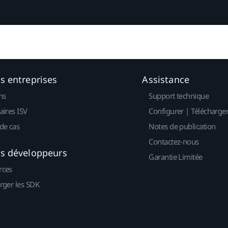
es entreprises
Assistance
ns
Support technique
aires ISV
Configurer | Télécharge
de cas
Notes de publication
Contactez-nous
es développeurs
Garantie Limitée
rces
rger les SDK