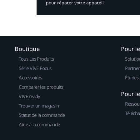
pour réparer votre appareil.​
Boutique
Pour l
Tous Les Produits
Solutio
Série VIVE Focus
Partner
Accessoires
Études 
Comparer les produits
Pour l
VIVE ready
Ressou
Trouver un magasin
Télécha
Statut de la commande
Aide à la commande