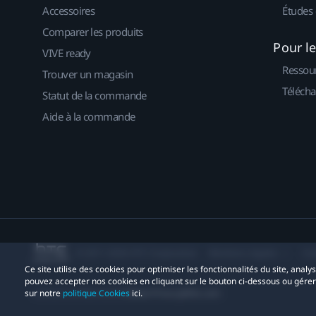
Accessoires
Études 
Comparer les produits
Pour l
VIVE ready
Ressou
Trouver un magasin
Télécha
Statut de la commande
Aide à la commande
© 2011-2026 HTC Corporation
Mentions Légales
Co
Ce site utilise des cookies pour optimiser les fonctionnalités du site, anal
pouvez accepter nos cookies en cliquant sur le bouton ci-dessous ou gére
Contact confidentialité:
Global-Privacy@htc.com
sur notre
politique Cookies
ici.