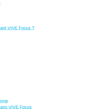
?
isant VIVE Focus ?
terne
 dans VIVE Focus