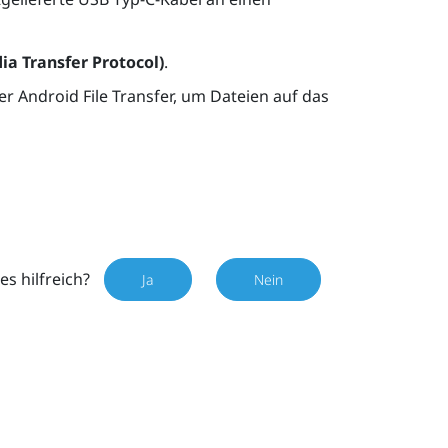
a Transfer Protocol)
.
 Android File Transfer, um Dateien auf das
es hilfreich?
Ja
Nein