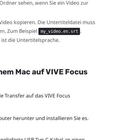
 Ordner sehen, wenn Sie ein Video zur
Video kopieren. Die Untertiteldatei muss
en. Zum Beispiel
.
my_video.en.srt
ist die Untertitelsprache.
inem
Mac
auf
VIVE Focus
le Transfer auf das
VIVE Focus
uter herunter und installieren Sie es.
gelieferte
USB Typ-C
-Kabel an einen