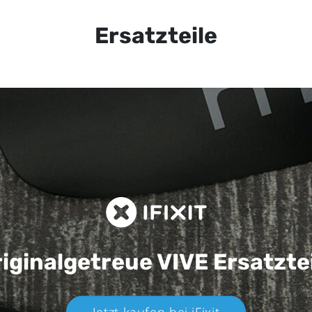
Ersatzteile
iginalgetreue VIVE
Ersatzte
Jetzt kaufen bei iFixit​