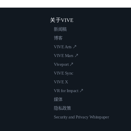
关于VIVE
新闻稿
博客
VIVE Arts ↗
VIVE Mars ↗
Viveport ↗
VIVE Sync
VIVE X
VR for Impact ↗
媒体
隐私政策
Security and Privacy Whitepaper