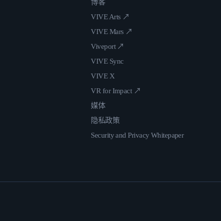
博客
VIVE Arts ↗
VIVE Mars ↗
Viveport ↗
VIVE Sync
VIVE X
VR for Impact ↗
媒体
隐私政策
Security and Privacy Whitepaper