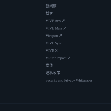
新闻稿
博客
VIVE Arts ↗
VIVE Mars ↗
Viveport ↗
VIVE Sync
VIVE X
VR for Impact ↗
媒体
隐私政策
Security and Privacy Whitepaper