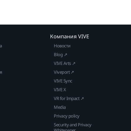
Компания VIVE
а
Новости
Blog ↗
VIVE Arts ↗
ия
Viveport ↗
VIVE Sync
VIVE X
VR for Impact ↗
Media
Privacy policy
Security and Privacy
Whitepaper