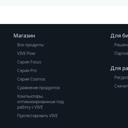
Магазин
Для б
Все продукты
Решен
VIVE Flow
Партнё
Серия Focus
Для р
Серия Pro
Ресурс
Серия Cosmos
Скачат
Сравнение продуктов
Компьютеры,
оптимизированные под
работу с VIVE
Протестировать VIVE