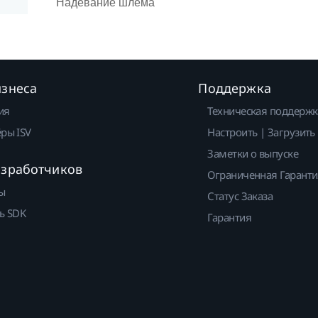
Надевание шлема
изнеса
Поддержка
ия
Техническая поддержк
ры ISV
Настроить | Загрузить
Заметки о выпуске
азработчиков
Ограниченная Гарант
ы
Статус Заказа
ь SDK
Гарантия