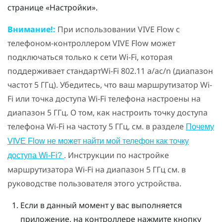
странице «Настройки».
Внимание!:
При использовании
VIVE Flow
с
телефоном-контроллером
VIVE Flow
может
подключаться только к сети
Wi-Fi
, которая
поддерживает стандарт
Wi-Fi
802.11 a/ac/n (диапазон
частот 5 ГГц). Убедитесь, что ваш маршрутизатор
Wi-
Fi
или точка доступа
Wi-Fi
телефона настроены на
диапазон 5 ГГц. О том, как настроить точку доступа
телефона
Wi-Fi
на частоту 5 ГГц, см. в разделе
Почему
VIVE Flow не может найти мой телефон как точку
. Инструкции по настройке
доступа Wi-Fi?
маршрутизатора
Wi-Fi
на диапазон 5 ГГц см. в
руководстве пользователя этого устройства.
Если в данный момент у вас выполняется
приложение, на контроллере нажмите кнопку