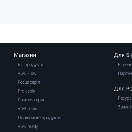
Магазин
Для Бі
Всі продукти
Рішен
VIVE Flow
Партне
Focus серія
Для Р
Pro серія
Ресурс
Cosmos серія
Завант
VIVE серія
Порівняйте продукти
VIVE ready