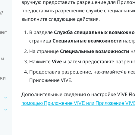
вручную предоставить разрешение для
Прилож
предоставить разрешение службе специальны
а?
выполните следующие действия.
ает
В разделе
Служба специальных возможно
страница
Специальные возможности
настр
На странице
Специальные возможности
н
бы
Нажмите
Vive
и затем предоставьте разре
Предоставив разрешение, нажимайте
<
в лев
жки
Приложение VIVE
.
Дополнительные сведения о настройке
VIVE Fl
помощью Приложение VIVE или Приложение VIV