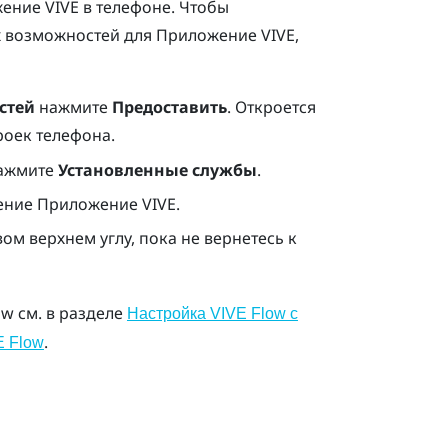
ение VIVE
в телефоне. Чтобы
х возможностей для
Приложение VIVE
,
стей
нажмите
Предоставить
. Откроется
оек телефона.
ажмите
Установленные службы
.
шение
Приложение VIVE
.
ом верхнем углу, пока не вернетесь к
ow
см. в разделе
Настройка VIVE Flow с
.
E Flow