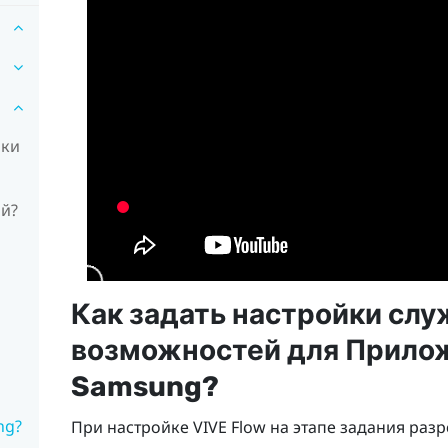
йки
ой?
Как задать настройки сл
возможностей для
Прилож
Samsung
?
ng?
При настройке
VIVE Flow
на этапе задания раз