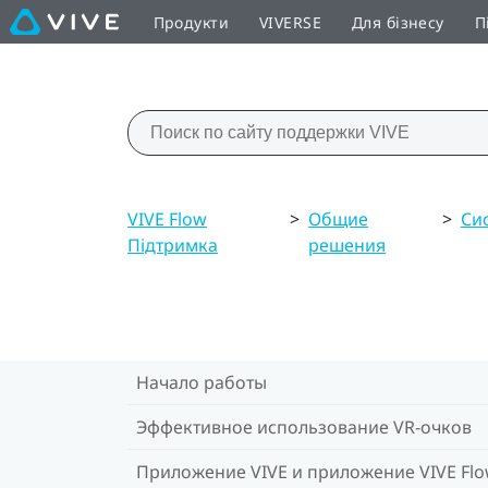
Продукти
VIVERSE
Для бізнесу
П
VIVE Flow
>
Общие
>
Си
Підтримка
решения
Начало работы
Эффективное использование VR-очков
Приложение VIVE и приложение VIVE Fl