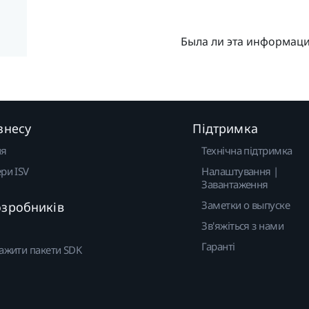
Была ли эта информац
знесу
Підтримка
ня
Технічна підтримка
ри ISV
Налаштування |
Завантаження
Заметки о выпуске
озробників
Зв'яжіться з нами
Гаранті
ажити пакети SDK