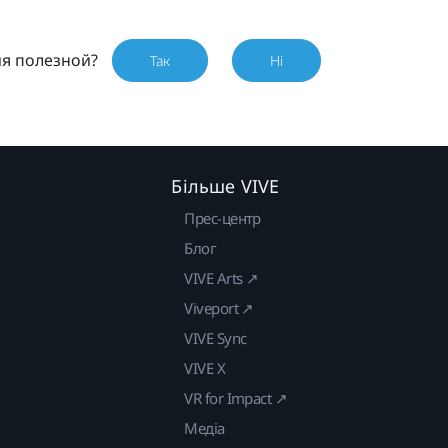
ия полезной?
Так
Ні
Більше VIVE
Прес-центр
Блог
VIVE Arts ↗
Viveport ↗
VIVE Sync
VIVE X
VR for Impact ↗
Медіа