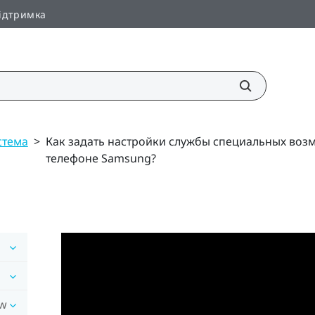
ідтримка
стема
>
Как задать настройки службы специальных воз
телефоне Samsung?
ow