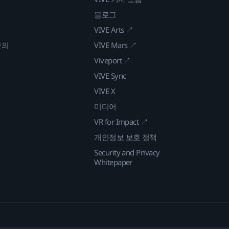
블로그
VIVE Arts ↗
문의
VIVE Mars ↗
Viveport ↗
VIVE Sync
VIVE X
미디어
VR for Impact ↗
개인정보 보호 정책
Security and Privacy
Whitepaper