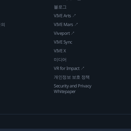
블로그
VIVE Arts ↗
문의
VIVE Mars ↗
Viveport ↗
VIVE Sync
VIVE X
미디어
VR for Impact ↗
개인정보 보호 정책
Security and Privacy
Whitepaper