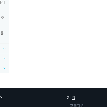
베이
 호
적용
스
지원
고객지원