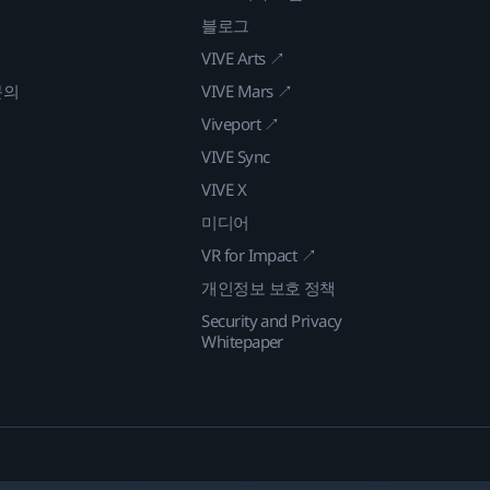
블로그
VIVE Arts ↗
문의
VIVE Mars ↗
Viveport ↗
VIVE Sync
VIVE X
미디어
VR for Impact ↗
개인정보 보호 정책
Security and Privacy
Whitepaper