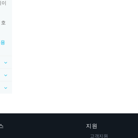
베이
 호
적용
스
지원
고객지원