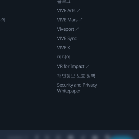
블로그
VIVE Arts ↗
문의
VIVE Mars ↗
Viveport ↗
VIVE Sync
VIVE X
미디어
VR for Impact ↗
개인정보 보호 정책
Security and Privacy
Whitepaper
Location