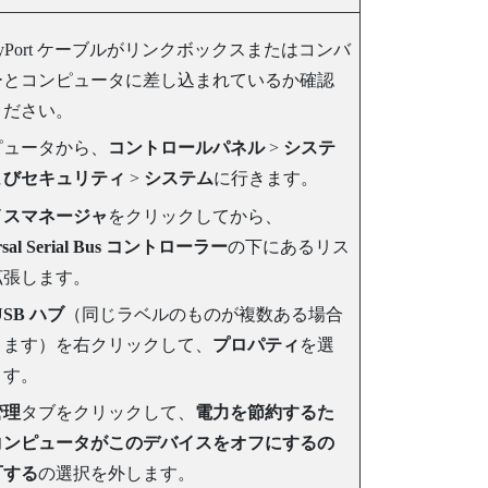
yPort
ケーブルがリンクボックスまたはコンバ
ーとコンピュータに差し込まれているか確認
ください。
ピュータから、
コントロールパネル
>
システ
よびセキュリティ
>
システム
に行きます。
イスマネージャ
をクリックしてから、
rsal Serial Bus コントローラー
の下にあるリス
拡張します。
USB ハブ
（同じラベルのものが複数ある場合
ります）を右クリックして、
プロパティ
を選
ます。
管理
タブをクリックして、
電力を節約するた
コンピュータがこのデバイスをオフにするの
可する
の選択を外します。