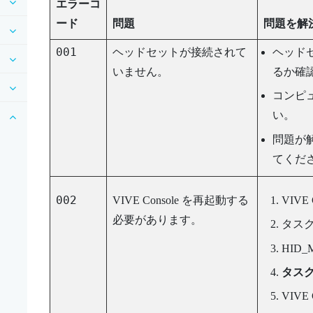
エラーコ
ード
問題
問題を解
001
ヘッドセットが接続されて
ヘッド
いません。
るか確
コンピュ
い。
問題が
てくだ
002
VIVE Console
を再起動する
VIVE 
必要があります。
タス
HID_M
タス
VIVE 