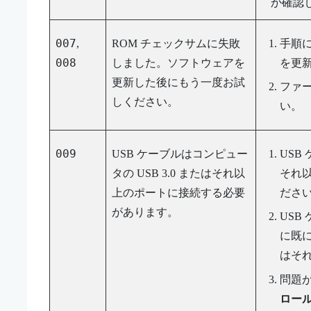
か確認
007
,
ROM チェックサムに失敗
手順
008
しました。ソフトウェアを
を更
更新した後にもう一度お試
ファ
しください。
い。
009
USB ケーブルはコンピュー
USB
タの USB 3.0 またはそれ以
それ
上のポートに接続する必要
ださ
があります。
USB
に既に
はそ
問題
ロー