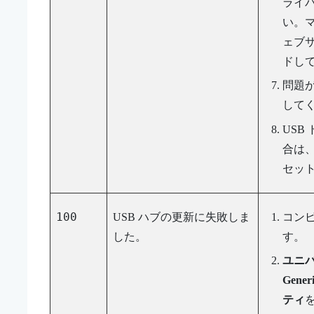
ライ
い。マ
ェブ
ドし
問題
して
USB
合は、別
セッ
100
USB ハブの更新に失敗しま
コン
した。
す。
ユニバ
Gener
ティ