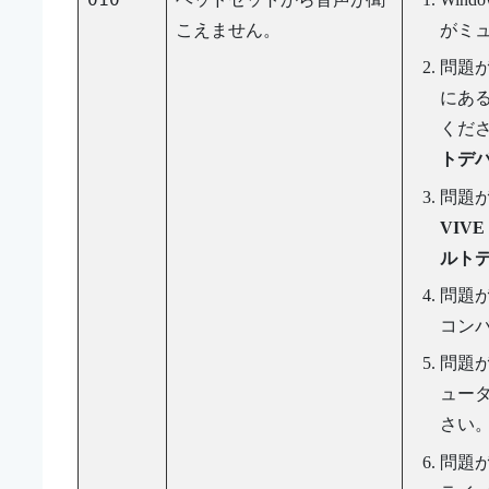
こえません。
がミ
問題
にあ
くだ
トデ
問題
VIV
ルト
問題
コン
問題が
ュータ
さい
問題が