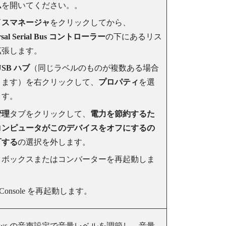
ム
を開いてください。。
イスマネージャ
をクリックしてから、
rsal Serial Bus コントローラー
の下にあるリス
拡張します。
USB ハブ
（同じラベルのものが複数ある場合
ります）を右クリックして、
プロパティ
を選
ます。
管理
タブをクリックして、
電力を節約するた
コンピュータがこのデバイスをオフにするの
可する
の選択を外します。
クボックスまたはコンバーターを再起動しま
Console
を再起動します。
ws
の音声設定で音量レベルを調節し、音量