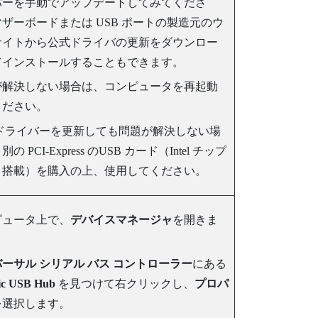
バーを手動でアップデートしてみてくださ
ザーボードまたは USB ポートの製造元のウ
サイトから公式ドライバの更新をダウンロー
てインストールすることもできます。
が解決しない場合は、コンピュータを再起動
ください。
 ドライバーを更新しても問題が解決しない場
の PCI-Express のUSB カード（Intel チップ
ト搭載）を購入の上、使用してください。
ピュータ上で、
デバイスマネージャ
を開きま
ーサル シリアル バス コントローラー
にある
ic USB Hub
を見つけて右クリックし、
プロパ
を選択します。