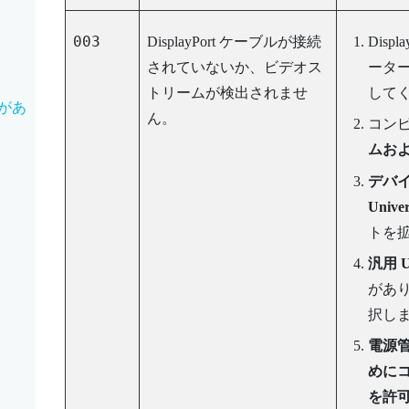
003
DisplayPort
ケーブルが接続
Displa
されていないか、ビデオス
ータ
トリームが検出されませ
して
があ
ん。
コン
ムお
デバ
Unive
トを
汎用 
があ
択し
電源
めに
を許