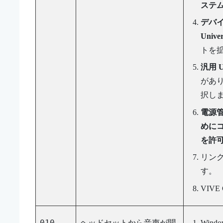
ステ
デバ
Unive
トを
汎用 
があ
択し
電源
めに
を許
リン
す。
VIVE 
010
ヘッドセットから音声が聞
Windo