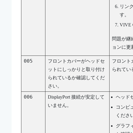
リン
す。
VIVE 
問題が継
ョンに更
005
フロントカバーがヘッドセ
フロント
ットにしっかりと取り付け
られてい
られているか確認してくだ
さい。
006
DisplayPort
接続が安定して
ヘッド
いません。
コンピ
くださ
グラフ