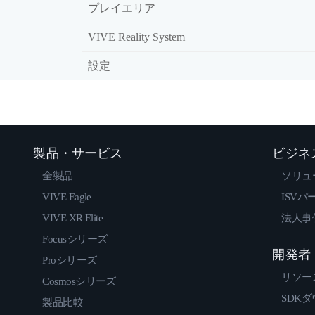
プレイエリア
VIVE Reality System
設定
製品・サービス
ビジネ
全製品
ソリュ
VIVE Eagle
ISVパ
VIVE XR Elite
法人事
Focusシリーズ
開発者
Proシリーズ
リソー
Cosmosシリーズ
SDK
製品比較