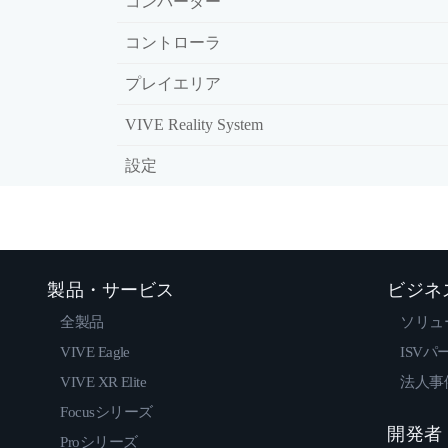
コンバーター
コントローラ
プレイエリア
VIVE Reality System
設定
製品・サービス
ビジネ
全製品
ソリュ
VIVE Eagle
ISVパ
VIVE XR Elite
法人事
Focusシリーズ
開発者
Proシリーズ