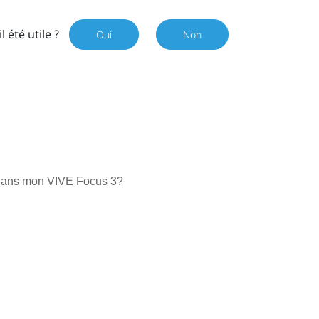
il été utile ?
Oui
Non
s dans mon VIVE Focus 3?