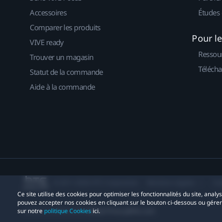
Accessoires
Études 
Comparer les produits
Pour l
VIVE ready
Ressou
Trouver un magasin
Télécha
Statut de la commande
Aide à la commande
© 2011-2026 HTC Corporation
Mentions Légales
Co
Ce site utilise des cookies pour optimiser les fonctionnalités du site, anal
pouvez accepter nos cookies en cliquant sur le bouton ci-dessous ou gére
Contact confidentialité:
Global-Privacy@htc.com
sur notre
politique Cookies
ici.