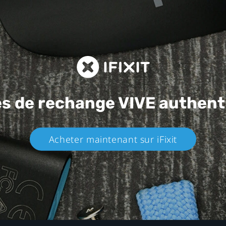
es de rechange
VIVE authent
Acheter maintenant sur iFixit​