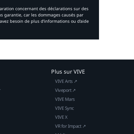
laration concernant des déclarations sur des
ous garantie, car les dommages causés par
avez besoin de plus d’informations ou d’aide
Plus sur VIVE
VIVE Arts ↗
r
Viveport ↗
VIVE Mars
VIVE Sync
VIVE X
VR for Impact ↗