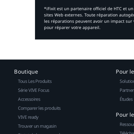
*iFixit est un partenaire officiel de HTC et
sites Web externes. Toute réparation autogér
les réparations peuvent avoir un impact sur 
pour réparer votre appareil.​
Boutique
Pour l
Tous Les Produits
Solutio
Série VIVE Focus
Partner
Accessoires
Études 
Comparer les produits
Pour l
VIVE ready
Ressou
Trouver un magasin
Télécha