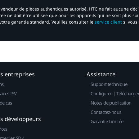
 un vendeur de pièces authentiques autorisé. HTC ne fait aucune déc
ée ne doit être utilisée que pour les appareils qui ne sont plus s
votre garantie standard. Veuillez consulter le
service client
si vous 
es entreprises
Assistance
ns
Support technique
aires ISV
Configurer | Télécharge
de cas
Notes de publication
Contactez-nous
es développeurs
Garantie Limitée
rces
rger les SDK