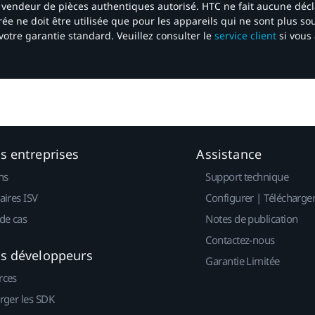
 un vendeur de pièces authentiques autorisé. HTC ne fait aucune déc
ée ne doit être utilisée que pour les appareils qui ne sont plus s
votre garantie standard. Veuillez consulter le
service client
si vous 
es entreprises
Assistance
ns
Support technique
aires ISV
Configurer | Télécharge
de cas
Notes de publication
Contactez-nous
es développeurs
Garantie Limitée
rces
rger les SDK