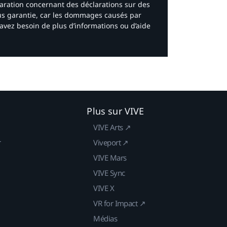
laration concernant des déclarations sur des
ous garantie, car les dommages causés par
avez besoin de plus d’informations ou d’aide
Plus sur VIVE
VIVE Arts ↗
r
Viveport ↗
VIVE Mars
VIVE Sync
VIVE X
VR for Impact ↗
Médias