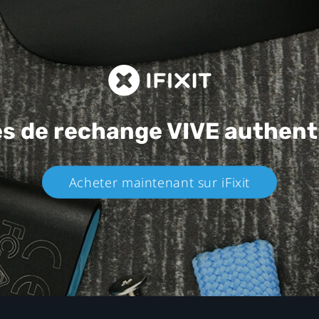
es de rechange
VIVE authent
Acheter maintenant sur iFixit​