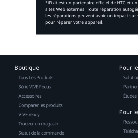
*iFixit est un partenaire officiel de HTC et
sites Web externes. Toute réparation autogér
les réparations peuvent avoir un impact sur 
pour réparer votre appareil.​
Boutique
Pour l
Tous Les Produits
Solutio
Série VIVE Focus
Partner
Accessoires
Études 
Comparer les produits
Pour l
VIVE ready
Ressou
Trouver un magasin
Télécha
Statut de la commande