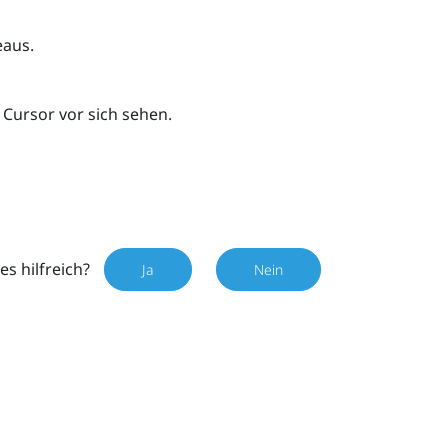
eaus.
 Cursor vor sich sehen.
es hilfreich?
Ja
Nein