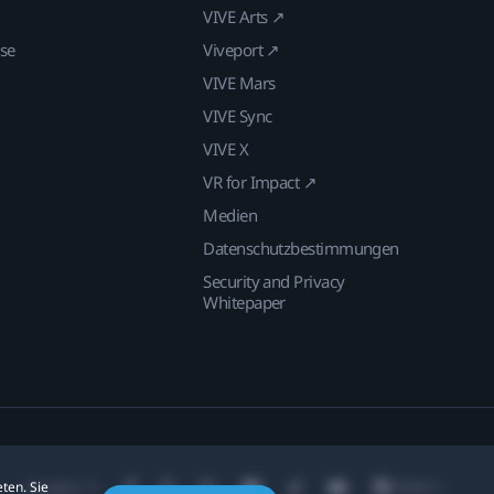
VIVE Arts ↗
ise
Viveport ↗
VIVE Mars
VIVE Sync
VIVE X
VR for Impact ↗
Medien
Datenschutzbestimmungen
Security and Privacy
Whitepaper
ten. Sie
Standort