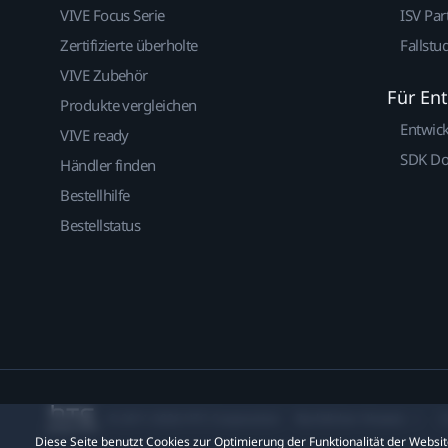
VIVE Focus Serie
ISV Par
Zertifizierte überholte
Fallstu
VIVE Zubehör
Für En
Produkte vergleichen
Entwic
VIVE ready
SDK D
Händler finden
Bestellhilfe
Bestellstatus
© 2011-2026 HTC Corporation
Rechtlicher Hinweis
C
Diese Seite benutzt Cookies zur Optimierung der Funktionalität der Webs