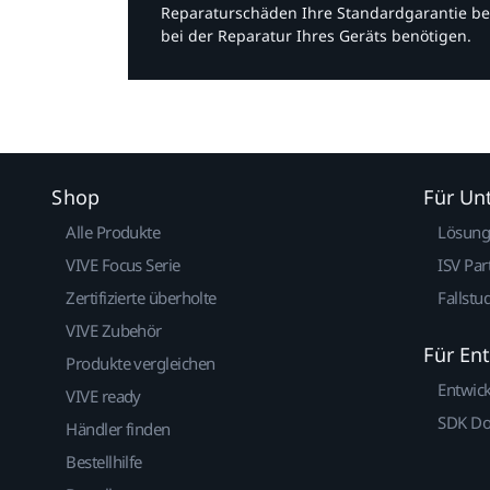
Reparaturschäden Ihre Standardgarantie be
bei der Reparatur Ihres Geräts benötigen.​
Shop
Für U
Alle Produkte
Lösun
VIVE Focus Serie
ISV Par
Zertifizierte überholte
Fallstu
VIVE Zubehör
Für En
Produkte vergleichen
Entwic
VIVE ready
SDK D
Händler finden
Bestellhilfe