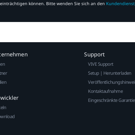
einträchtigen können. Bitte wenden Sie sich an den
Kundendienst
nternehmen
Support
gen
VIVE Support
tner
Setup | Herunterladen
dien
Veröffentlichungshinwe
Kontaktaufnahme
twickler
Eingeschränkte Garantie
keln
ownload