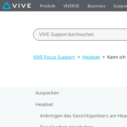
Produkt
VIVERSE
Business
Suppo
VIVE Focus Support
>
Headset
>
Kann ich
Auspacken
Headset
Anbringen des Gesichtspolsters am Hea
Das Headset einschalten