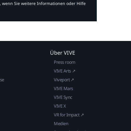
, wenn Sie weitere Informationen oder Hilfe
Über VIVE
Press room
VIVE Arts ↗
ise
Viveport ↗
VIVE Mars
VIVE Sync
VIVE X
VR for Impact ↗
Medien